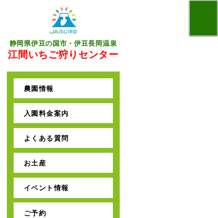
togg
navi
静岡県伊豆の国市・伊豆長岡温泉
江間いちご狩りセンター
農園情報
入園料金案内
よくある質問
お土産
イベント情報
ご予約