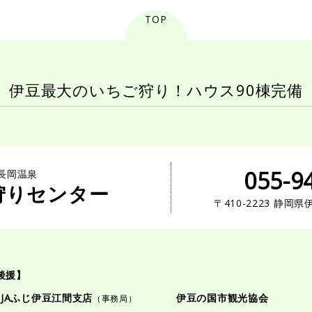
TOP
伊豆最大のいちご狩り！
ハウス90棟完備
055-9
長岡温泉
狩りセンター
〒410-2223 静岡
後援】
JAふじ伊豆江間支店
伊豆の国市観光協会
（事務局）